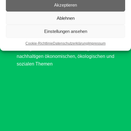
Akzeptieren
die Förderung und Verbreitung nachhaltig
ökonomischen, ökologischen und sozialen
Ablehnen
Wirtschaftens in Unterfranken
Einstellungen ansehen
die verbandspolitische Vertretung in der
demokratischen Zivilgesellschaft
Cookie-Richtlinie
Datenschutzerklärung
Impressum
die Organisation von Veranstaltungen mit
nachhaltigen ökonomischen, ökologischen und
sozialen Themen