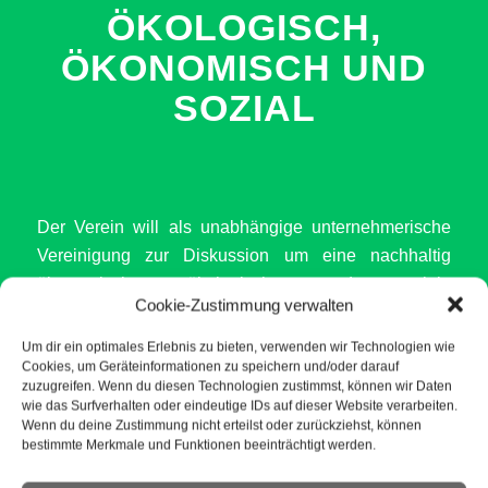
ÖKOLOGISCH,
ÖKONOMISCH UND
SOZIAL
Der Verein will als unabhängige unternehmerische
Vereinigung zur Diskussion um eine nachhaltig
ökonomische, ökologische und soziale
Cookie-Zustimmung verwalten
Wirtschaftspolitik in Unterfranken beitragen. Dabei
sind Bündnis 90/DIE GRÜNEN für uns ein wichtiges
Um dir ein optimales Erlebnis zu bieten, verwenden wir Technologien wie
Cookies, um Geräteinformationen zu speichern und/oder darauf
Gegenüber, um Nachhaltigkeit in allen drei
zuzugreifen. Wenn du diesen Technologien zustimmst, können wir Daten
Dimensionen zu verwirklichen: ökologisch,
wie das Surfverhalten oder eindeutige IDs auf dieser Website verarbeiten.
ökonomisch und sozial.
Wenn du deine Zustimmung nicht erteilst oder zurückziehst, können
bestimmte Merkmale und Funktionen beeinträchtigt werden.
Zweck und Aufgaben des Vereins sind: